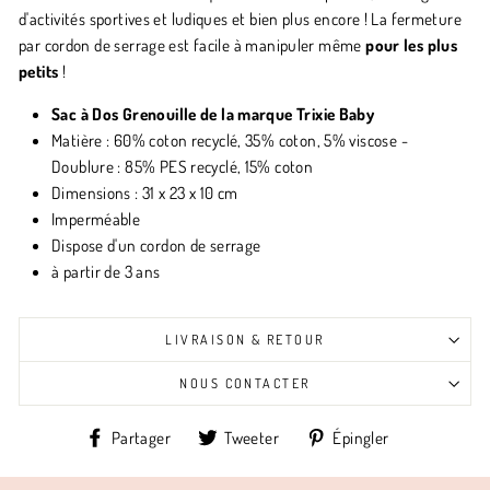
d'activités sportives et ludiques et bien plus encore ! La fermeture
par cordon de serrage est facile à manipuler même
pour les plus
petits
!
Sac à Dos Grenouille de la marque Trixie Baby
Matière :
60% coton recyclé, 35% coton, 5% viscose -
Doublure : 85% PES recyclé, 15% coton
Dimensions : 31 x 23 x 10 cm
Imperméable
Dispose d'un cordon de serrage
à partir de 3 ans
LIVRAISON & RETOUR
NOUS CONTACTER
Partager
Tweeter
Épingler
Partager
Tweeter
Épingler
sur
sur
sur
Facebook
Twitter
Pinterest