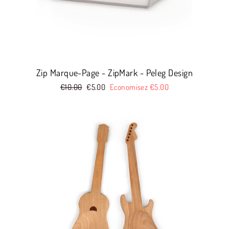
Zip Marque-Page - ZipMark - Peleg Design
Prix
€10.00
Prix
€5.00
Economisez €5.00
réduit