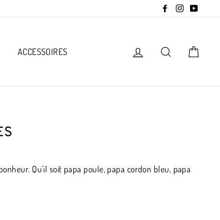
Facebook
Instagram
YouTub
Se connecter
Rechercher
Panie
N
ACCESSOIRES
ES
 bonheur. Qu'il soit papa poule, papa cordon bleu, papa