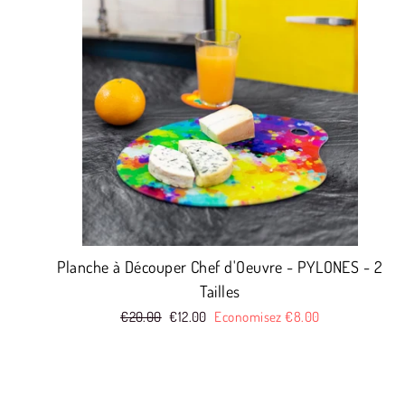
Planche à Découper Chef d'Oeuvre - PYLONES - 2
Tailles
Prix
€20.00
Prix
€12.00
Economisez €8.00
réduit