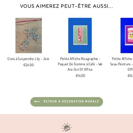
VOUS AIMEREZ PEUT-ÊTRE AUSSI...
Croix à Suspendre Lily - Joie
Petite Affiche Risographie -
Petite Affiche
Paquet De Gomme à Café - We
Seau Peinture -
€24.00
Are Out Of Office
Off
€14.00
€14
RETOUR À DÉCORATION MURALE