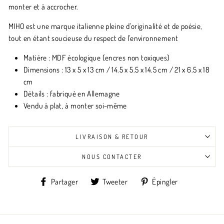
monter et à accrocher.
MIHO est une marque italienne pleine d’originalité et de poésie,
tout en étant soucieuse du respect de l'environnement
Matière : MDF écologique (encres non toxiques)
Dimensions : 13 x 5 x 13 cm / 14.5 x 5.5 x 14.5 cm / 21 x 6.5 x 18
cm
Détails : fabriqué en Allemagne
Vendu à plat, à monter soi-même
LIVRAISON & RETOUR
NOUS CONTACTER
Partager
Tweeter
Épingler
Partager
Tweeter
Épingler
sur
sur
sur
Facebook
Twitter
Pinterest