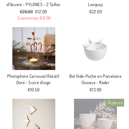
d'Oeuvre - PYLONES - 2 Tailles
Lesquoy
Prix
€20.00
Prix
€12.00
€22.00
Economisez €8.00
réduit
Photophore Carrousel Rotatif
Bol Vide-Poche en Porcelaine
Doré - Sucre d'orge
Oiseaux - Räder
€10.50
€13.00
Rupture