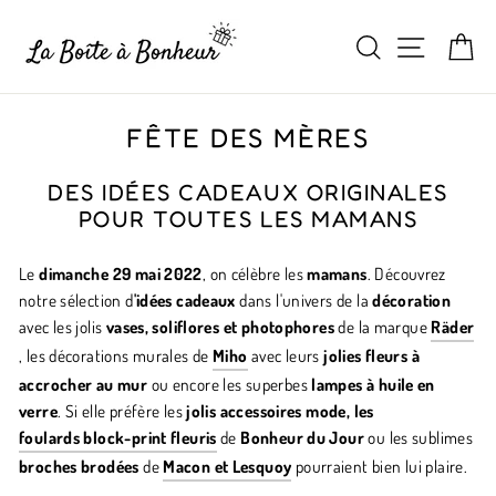
Suivant
Navigati
Rechercher
Pa
FÊTE DES MÈRES
DES IDÉES CADEAUX ORIGINALES
POUR TOUTES LES MAMANS
Le
dimanche 29 mai 2022
, on célèbre les
mamans
. Découvrez
notre sélection d
'idées cadeaux
dans l'univers de la
décoration
avec les jolis
vases, soliflores et photophores
de la marque
Räder
, les décorations murales de
Miho
avec leurs
jolies fleurs à
accrocher au mur
ou encore les superbes
lampes à huile en
verre
. Si elle préfère les
jolis accessoires mode, les
foulards block-print fleuris
de
Bonheur du Jour
ou les sublimes
broches brodées
de
Macon et Lesquoy
pourraient bien lui plaire.