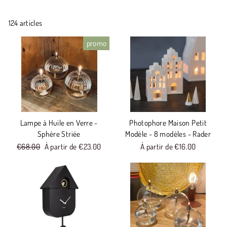
124 articles
promo
Lampe à Huile en Verre -
Photophore Maison Petit
Sphère Striée
Modèle - 8 modèles - Rader
Prix
€68.00
Prix
À partir de €23.00
À partir de €16.00
réduit